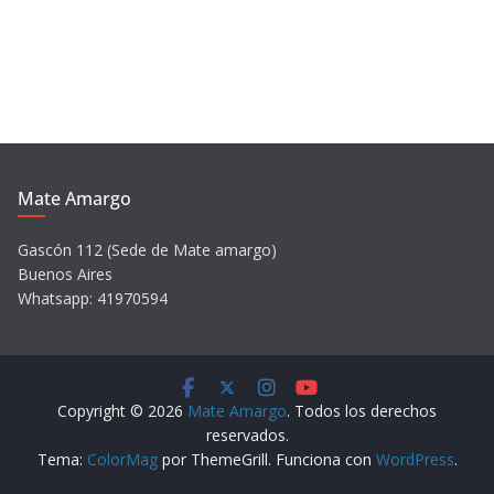
e
o
Mate Amargo
Gascón 112 (Sede de Mate amargo)
Buenos Aires
Whatsapp: 41970594
Copyright © 2026
Mate Amargo
. Todos los derechos
reservados.
Tema:
ColorMag
por ThemeGrill. Funciona con
WordPress
.