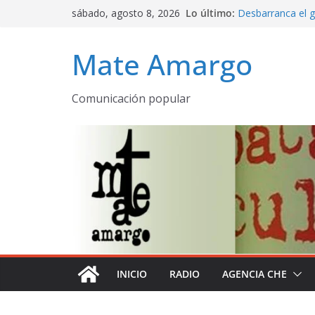
Saltar
sábado, agosto 8, 2026
Lo último:
Desbarranca el g
al
Programa comple
contenido
emitido AM 530
Mate Amargo
La Patria rebelde
Mate amargo pro
declaración de la
Comunicación popular
El olor a puebl
despertares
INICIO
RADIO
AGENCIA CHE