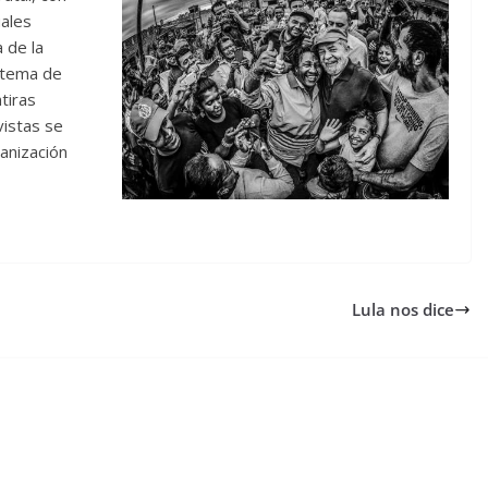
uales
 de la
istema de
tiras
vistas se
ganización
Lula nos dice