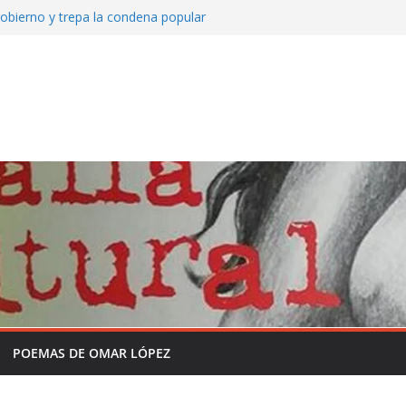
obierno y trepa la condena popular
to de Mate amargo del domingo 26 de julio
 Somos Radio
 y la historia sin formol
grama completo en la semana de la
 independencia de la Patria
o que viene asomando con nuevos
POEMAS DE OMAR LÓPEZ