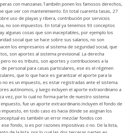
s peras con manzanas.También ponen los famosos derechos,
ne que ver con mantenimiento. En total cuarenta tasas, 27
bre uso de playas y ribera, contribución por servicios
ticia, no son impuestos. En total ya tenemos 93 conceptos
ay algunas cosas que son inaceptables, por ejemplo los
ridad social que se hace sobre sus salarios, no son
acen los empresarios al sistema de seguridad social, que
stos, son aportes al sistema previsional. La derecha
 pero no es tributo, son aportes y contribuciones a la
 de personal para casas particulares, ese es el régimen
culares, que lo que hace es garantizar el aporte para la
o no es un impuesto, es estar registradas ante el sistema.
res autónomos, y luego incluyen el aporte extraordinario a
ica vez, por lo cual no forma parte de nuestro sistema
 impuesto, fue un aporte extraordinario.Incluyen el fondo de
n impuesto, en todo caso es hacia dónde se asignan los
conceptual es también un error mezclar fondos con
ese fondo, si es por razones impositivas o no. De la lista,
o de la lista, por lo cual las dos terceras partes es