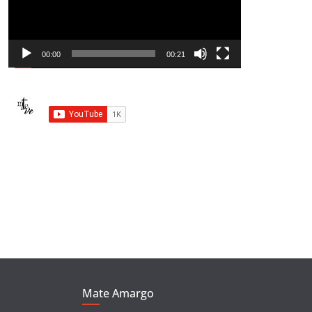
o
d
u
00:00
00:21
c
t
o
r
d
e
v
í
d
e
o
Mate Amargo