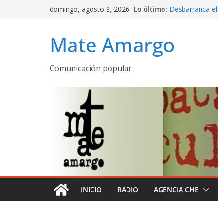
Saltar
domingo, agosto 9, 2026
Lo último:
Desbarranca el
al
Programa compl
contenido
emitido AM 53
Mate Amargo
La Patria rebeld
Mate amargo p
declaración de 
Comunicación popular
El olor a pueb
despertares
INICIO
RADIO
AGENCIA CHE