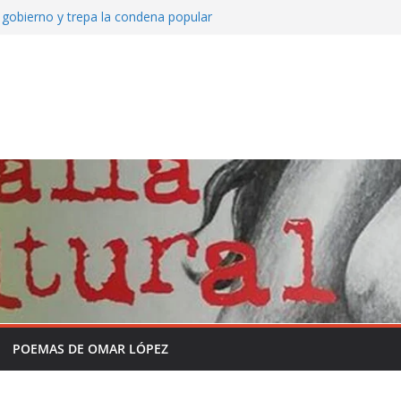
 gobierno y trepa la condena popular
eto de Mate amargo del domingo 26 de julio
0 Somos Radio
e y la historia sin formol
rograma completo en la semana de la
la independencia de la Patria
lo que viene asomando con nuevos
POEMAS DE OMAR LÓPEZ