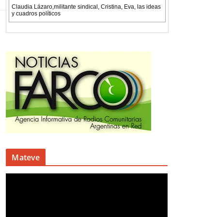
Mateve
R
e
p
r