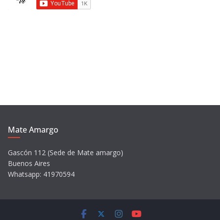
e
v
í
d
e
o
Mate Amargo
Gascón 112 (Sede de Mate amargo)
Buenos Aires
Whatsapp: 41970594