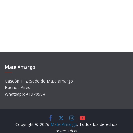
í
d
e
o
Mate Amargo
Gascón 112 (Sede de Mate amargo)
Buenos Aires
Whatsapp: 41970594
Copyright © 2026
Mate Amargo
. Todos los derechos
reservados.