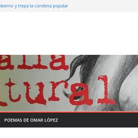
bierno y trepa la condena popular
o de Mate amargo del domingo 26 de julio
Somos Radio
y la historia sin formol
grama completo en la semana de la
independencia de la Patria
 que viene asomando con nuevos
POEMAS DE OMAR LÓPEZ