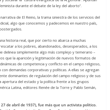
a feminista durante el debate de la ley del aborto”.
narrativa de El Reino, la trama siniestra de los servicios del
udicial, algo que conocemos y padecemos en nuestro país,
s postergados.
una historia real, que por cierto no abarca a muchas
 rescatar a los pobres, abandonados, desesperados, a los
serie delinea simplemente algo más complejo y temerario –
nos que la aparición y legitimación de nuevos formatos de
as dinámicas de competencia y conflicto en el campo religioso,
co con demandas corporativas y políticas. A ellas se agregan
ente dominantes de regulación del campo religioso y de sus
a apertura del estado y la política frente a los grupos
América Latina, editores Renée de la Torre y Pablo Semán,
27 de abril de 1937), fue más que un activista político.