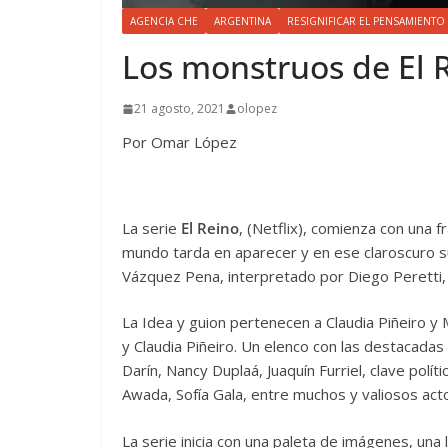
AGENCIA CHE
ARGENTINA
RESIGNIFICAR EL PENSAMIENTO
Los monstruos de El 
21 agosto, 2021
olopez
Por Omar López
La serie
El Reino
, (Netflix), comienza con una 
mundo tarda en aparecer y en ese claroscuro su
Vázquez Pena, interpretado por Diego Peretti, 
La Idea y guion pertenecen a Claudia Piñeiro y
y Claudia Piñeiro. Un elenco con las destacad
Darín, Nancy Duplaá, Juaquín Furriel, clave polít
Awada, Sofía Gala, entre muchos y valiosos act
La serie inicia con una paleta de imágenes, un