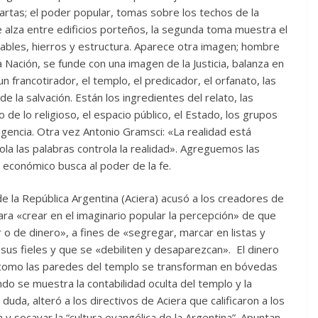
cartas; el poder popular, tomas sobre los techos de la
 alza entre edificios porteños, la segunda toma muestra el
cables, hierros y estructura. Aparece otra imagen; hombre
a Nación, se funde con una imagen de la Justicia, balanza en
n francotirador, el templo, el predicador, el orfanato, las
 la salvación. Están los ingredientes del relato, las
 de lo religioso, el espacio público, el Estado, los grupos
igencia. Otra vez Antonio Gramsci: «La realidad está
rola las palabras controla la realidad». Agreguemos las
 económico busca al poder de la fe.
 de la República Argentina (Aciera) acusó a los creadores de
 para «crear en el imaginario popular la percepción» de que
o de dinero», a fines de «segregar, marcar en listas y
sus fieles y que se «debiliten y desaparezcan». El dinero
a como las paredes del templo se transforman en bóvedas
o se muestra la contabilidad oculta del templo y la
duda, alteró a los directivos de Aciera que calificaron a los
y socavar la “cultura evangélica de la Argentina”. Apuntan