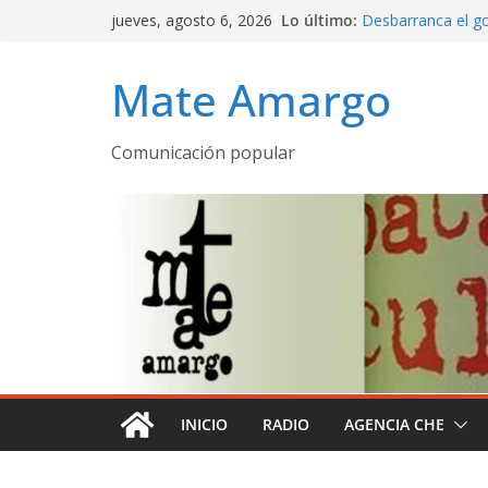
Saltar
jueves, agosto 6, 2026
Lo último:
Desbarranca el go
al
Programa complet
contenido
emitido AM 530 
Mate Amargo
La Patria rebelde 
Mate amargo pro
declaración de la 
Comunicación popular
El olor a pueblo
despertares
INICIO
RADIO
AGENCIA CHE