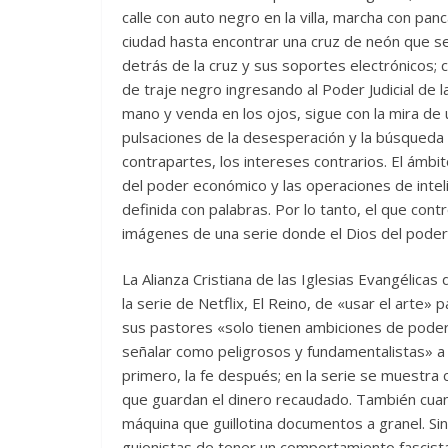
calle con auto negro en la villa, marcha con pan
ciudad hasta encontrar una cruz de neón que se
detrás de la cruz y sus soportes electrónicos; 
de traje negro ingresando al Poder Judicial de l
mano y venda en los ojos, sigue con la mira de u
pulsaciones de la desesperación y la búsqueda de
contrapartes, los intereses contrarios. El ámbito
del poder económico y las operaciones de intel
definida con palabras. Por lo tanto, el que cont
imágenes de una serie donde el Dios del poder
La Alianza Cristiana de las Iglesias Evangélicas
la serie de Netflix, El Reino, de «usar el arte»
sus pastores «solo tienen ambiciones de poder 
señalar como peligrosos y fundamentalistas» a 
primero, la fe después; en la serie se muestr
que guardan el dinero recaudado. También cuand
máquina que guillotina documentos a granel. Sin 
guionistas de tener un comportamiento fascista 