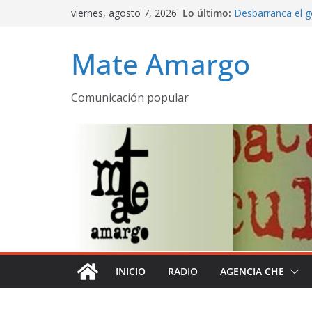
Saltar
viernes, agosto 7, 2026
Lo último:
Desbarranca el g
al
Programa comple
contenido
emitido AM 530 
Mate Amargo
La Patria rebelde 
Mate amargo pro
declaración de la
Comunicación popular
El olor a pueblo
despertares
INICIO
RADIO
AGENCIA CHE