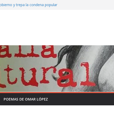
obierno y trepa la condena popular
to de Mate amargo del domingo 26 de julio
Somos Radio
y la historia sin formol
grama completo en la semana de la
 independencia de la Patria
 que viene asomando con nuevos
POEMAS DE OMAR LÓPEZ