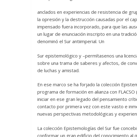
anclados en experiencias de resistencia de grup
la opresión y la destrucción causadas por el capi
impensado fuera incorporado, para que las ause
un lugar de enunciación inscripto en una tradi
denominó el Sur antiimperial. Un
Sur epistemológico y –permítasenos una licenci
sobre una trama de saberes y afectos, de convic
de luchas y amistad.
En ese marco se ha forjado la colección Epistem
programa de formación en alianza con FLACSO (B
iniciar en ese gran legado del pensamiento crít
contacto por primera vez con este vasto e in
nuevas perspectivas metodológicas y experienc
La colección Epistemologías del Sur fue conceb
conformar un gran edificio del conocimiento a