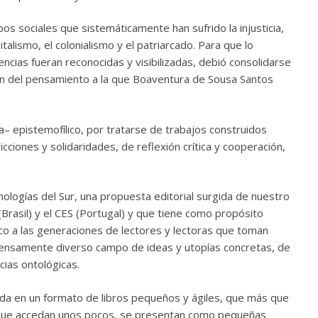
os sociales que sistemáticamente han sufrido la injusticia,
talismo, el colonialismo y el patriarcado. Para que lo
ncias fueran reconocidas y visibilizadas, debió consolidarse
ción del pensamiento a la que Boaventura de Sousa Santos
a– epistemofílico, por tratarse de trabajos construidos
ciones y solidaridades, de reflexión crítica y cooperación,
ologías del Sur, una propuesta editorial surgida de nuestro
rasil) y el CES (Portugal) y que tiene como propósito
ico a las generaciones de lectores y lectoras que toman
mensamente diverso campo de ideas y utopías concretas, de
ias ontológicas.
ida en un formato de libros pequeños y ágiles, que más que
l que accedan unos pocos, se presentan como pequeñas