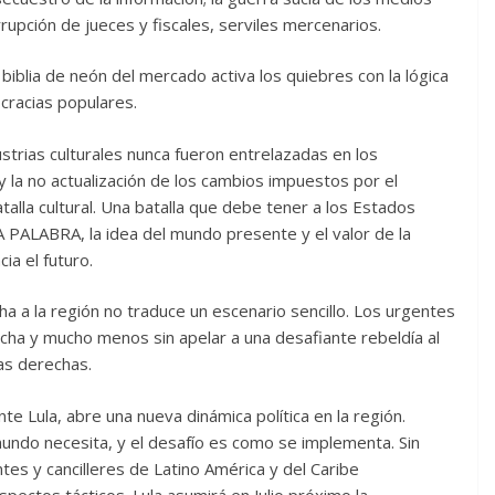
rupción de jueces y fiscales, serviles mercenarios.
u biblia de neón del mercado activa los quiebres con la lógica
cracias populares.
strias culturales nunca fueron entrelazadas en los
 y la no actualización de los cambios impuestos por el
lla cultural. Una batalla que debe tener a los Estados
 PALABRA, la idea del mundo presente y el valor de la
ia el futuro.
cha a la región no traduce un escenario sencillo. Los urgentes
ucha y mucho menos sin apelar a una desafiante rebeldía al
as derechas.
te Lula, abre una nueva dinámica política en la región.
 mundo necesita, y el desafío es como se implementa. Sin
tes y cancilleres de Latino América y del Caribe
spectos tácticos. Lula asumirá en Julio próximo la