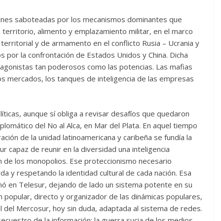
unes saboteadas por los mecanismos dominantes que
, territorio, alimento y emplazamiento militar, en el marco
erritorial y de armamento en el conflicto Rusia – Ucrania y
s por la confrontación de Estados Unidos y China. Dicha
tagonistas tan poderosos como las potencias. Las mafias
 los mercados, los tanques de inteligencia de las empresas
líticas, aunque sí obliga a revisar desafíos que quedaron
diplomático del No al Alca, en Mar del Plata. En aquel tiempo
ción de la unidad latinoamericana y caribeña se fundía la
r capaz de reunir en la diversidad una inteligencia
ón de los monopolios. Ese proteccionismo necesario
da y respetando la identidad cultural de cada nación. Esa
onó en Telesur, dejando de lado un sistema potente en su
 popular, directo y organizador de las dinámicas populares,
ial del Mercosur, hoy sin duda, adaptada al sistema de redes.
ecuestro de la información; la guerra sucia de los medios