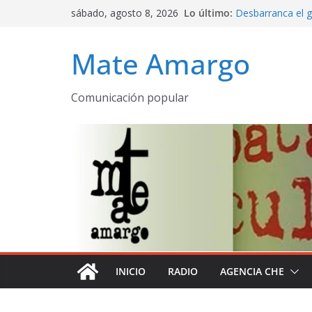
Saltar
sábado, agosto 8, 2026
Lo último:
Desbarranca el g
al
Programa comple
contenido
emitido AM 530
Mate Amargo
La Patria rebelde
Mate amargo pro
declaración de la
Comunicación popular
El olor a puebl
despertares
INICIO
RADIO
AGENCIA CHE