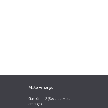
Mate Amargo
Gascón 112 (Sede de Mate
amargo)