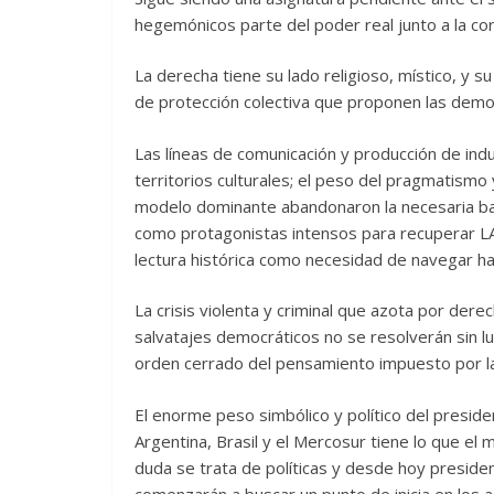
hegemónicos parte del poder real junto a la cor
La derecha tiene su lado religioso, místico, y s
de protección colectiva que proponen las demo
Las líneas de comunicación y producción de indu
territorios culturales; el peso del pragmatismo
modelo dominante abandonaron la necesaria bata
como protagonistas intensos para recuperar LA
lectura histórica como necesidad de navegar hac
La crisis violenta y criminal que azota por dere
salvatajes democráticos no se resolverán sin l
orden cerrado del pensamiento impuesto por l
El enorme peso simbólico y político del presiden
Argentina, Brasil y el Mercosur tiene lo que el
duda se trata de políticas y desde hoy presiden
comenzarán a buscar un punto de inicia en los a