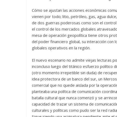
Cómo se ajustan las acciones económicas com
vienen por todo; litio, petróleo, gas, agua dulce
de dos guerras poderosas como son el control t
el control de los mercados globales atravesado
mesa de operación geopolítica tiene otros pro
del poder financiero global, su interacción con
globales operativos en la región.
El nuevo escenario no admite viejas lecturas po
inconcluso luego del titánico esfuerzo político 
(otro momento irrepetible sin duda) de recupera
idea protectora de un banco del sur, un Mercosu
comercial que no quede aislada por la operaci
planteaba una política de comunicación coordina
batalla cultural que nunca comenzó y se arrinc
capacidad de trazar un sistema de comunicación
culturales y políticas como pudo ser la red rad
Sigue siendo una asignatura pendiente ante el s