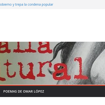
obierno y trepa la condena popular
to de Mate amargo del domingo 26 de julio
 Somos Radio
 y la historia sin formol
grama completo en la semana de la
 independencia de la Patria
o que viene asomando con nuevos
POEMAS DE OMAR LÓPEZ