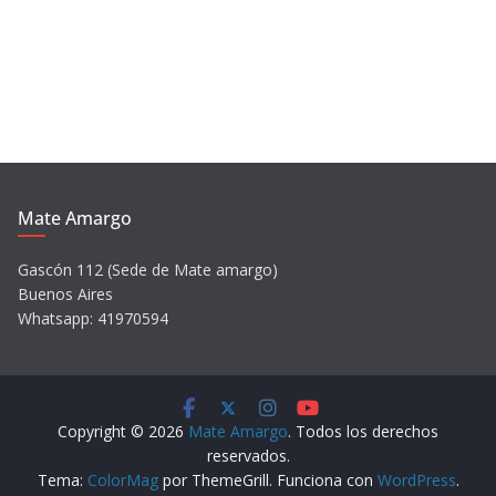
d
e
o
Mate Amargo
Gascón 112 (Sede de Mate amargo)
Buenos Aires
Whatsapp: 41970594
Copyright © 2026
Mate Amargo
. Todos los derechos
reservados.
Tema:
ColorMag
por ThemeGrill. Funciona con
WordPress
.