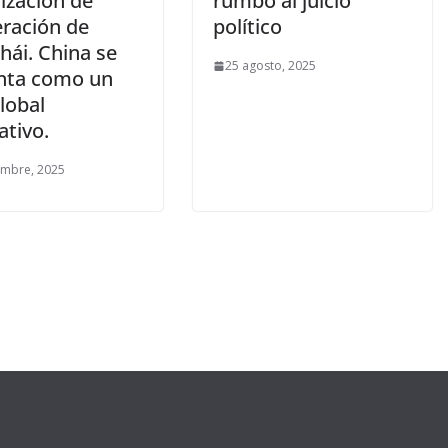
ización de
rumbo al juicio
ración de
político
hái. China se
25 agosto, 2025
nta como un
global
ativo.
embre, 2025