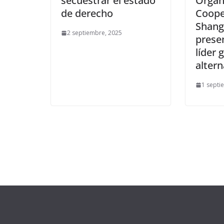
secuestrar el estado
Organ
de derecho
Coope
Shang
2 septiembre, 2025
prese
líder 
altern
1 septi