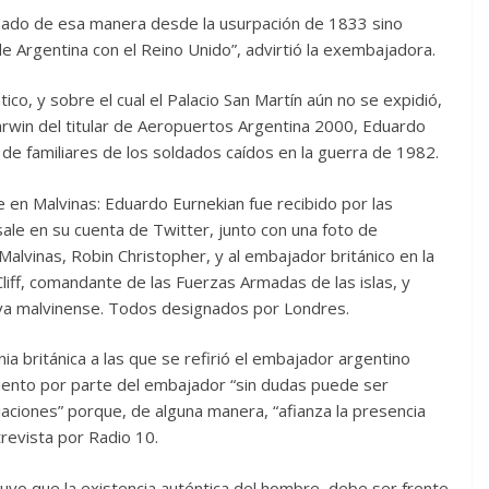
sado de esa manera desde la usurpación de 1833 sino
 Argentina con el Reino Unido”, advirtió la exembajadora.
co, y sobre el cual el Palacio San Martín aún no se expidió,
Darwin del titular de Aeropuertos Argentina 2000, Eduardo
as de familiares de los soldados caídos en la guerra de 1982.
 en Malvinas: Eduardo Eurnekian fue recibido por las
sale en su cuenta de Twitter, junto con una foto de
alvinas, Robin Christopher, y al embajador británico en la
iff, comandante de las Fuerzas Armadas de las islas, y
iva malvinense. Todos designados por Londres.
ia británica a las que se refirió el embajador argentino
iento por parte del embajador “sin dudas puede ser
ciaciones” porque, de alguna manera, “afianza la presencia
ntrevista por Radio 10.
tuvo que la existencia auténtica del hombre debe ser frente