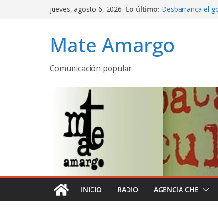
Saltar
jueves, agosto 6, 2026
Lo último:
Desbarranca el go
al
Programa complet
contenido
emitido AM 530 
Mate Amargo
La Patria rebelde 
Mate amargo pro
declaración de la 
Comunicación popular
El olor a pueblo
despertares
INICIO
RADIO
AGENCIA CHE