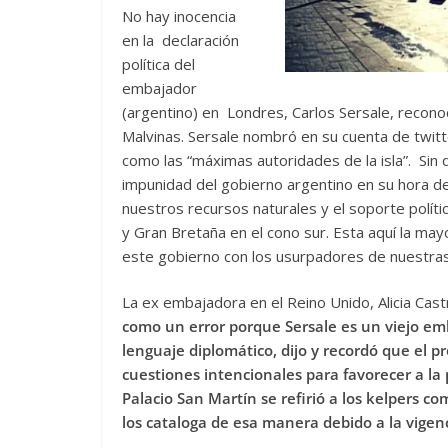
No hay inocencia
en la declaración
política del
embajador
(argentino) en Londres, Carlos Sersale, recono
Malvinas. Sersale nombró en su cuenta de twitte
como las “máximas autoridades de la isla”. Sin 
impunidad del gobierno argentino en su hora de 
nuestros recursos naturales y el soporte políti
y Gran Bretaña en el cono sur. Esta aquí la may
este gobierno con los usurpadores de nuestras 
La ex embajadora en el Reino Unido, Alicia Cas
como un error porque Sersale es un viejo emb
lenguaje diplomático, dijo y recordó que el pr
cuestiones intencionales para favorecer a la p
Palacio San Martín se refirió a los kelpers c
los cataloga de esa manera debido a la vigenc