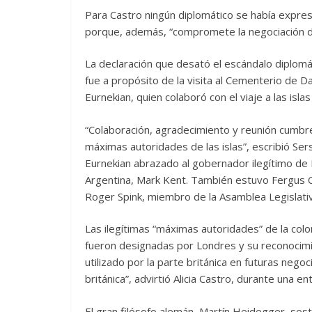
Para Castro ningún diplomático se había expre
porque, además, “compromete la negociación de
La declaración que desató el escándalo diplomáti
fue a propósito de la visita al Cementerio de 
Eurnekian, quien colaboró con el viaje a las isl
“Colaboración, agradecimiento y reunión cumbre
máximas autoridades de las islas”, escribió Ser
Eurnekian abrazado al gobernador ilegítimo de M
Argentina, Mark Kent. También estuvo Fergus Cl
Roger Spink, miembro de la Asamblea Legislat
Las ilegítimas “máximas autoridades” de la colon
fueron designadas por Londres y su reconocim
utilizado por la parte británica en futuras nego
británica”, advirtió Alicia Castro, durante una e
El gran filósofo alemán, Martín Heidegger, sos