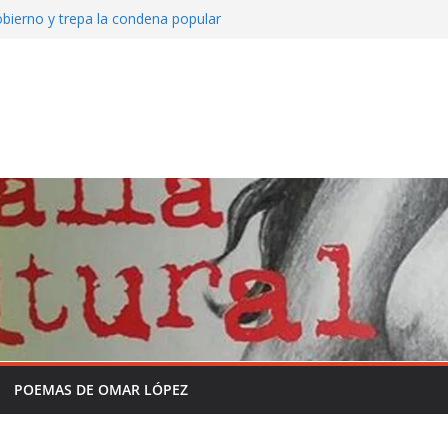
bierno y trepa la condena popular
o de Mate amargo del domingo 26 de julio
Somos Radio
y la historia sin formol
grama completo en la semana de la
independencia de la Patria
 que viene asomando con nuevos
POEMAS DE OMAR LÓPEZ