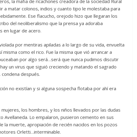
eros, la mafia de ricachones creadora de la sociedad Rural
r a matar colonos, indios y cuanto tipo le molestaba para
debidamente. Ese flacucho, orejodo hizo que llegaran los
tribo del neoliberalismo que la prensa ya adoraba
s en lugar de acero.
iolada por mentiras apiladas a lo largo de su vida, envuelta
í misma como el rico. Fue la misma que vió arrancar a
buceaban por algo será…será que nunca pudimos discutir
 hay un virus que siguió creciendo y matando el sagrado
ro, condena después.
ión no existían y si alguna sospecha flotaba por ahí era
 mujeres, los hombres, y los niños llevados por las dudas
rito Avellaneda. Lo empalaron, pusieron cemento en sus
o de la muerte, apropiación de recién nacidos en los pozos
tores Orletti…interminable.