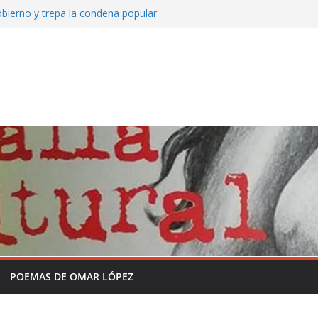
bierno y trepa la condena popular
o de Mate amargo del domingo 26 de julio
Somos Radio
y la historia sin formol
grama completo en la semana de la
independencia de la Patria
 que viene asomando con nuevos
POEMAS DE OMAR LÓPEZ