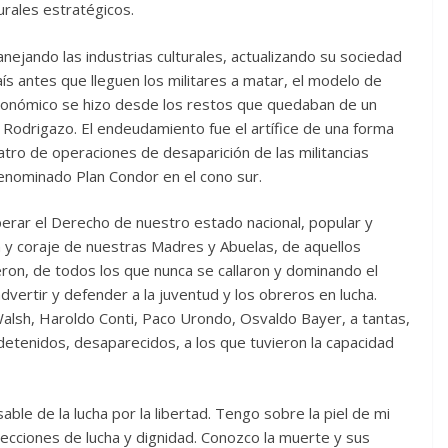
urales estratégicos.
nejando las industrias culturales, actualizando su sociedad
ís antes que lleguen los militares a matar, el modelo de
económico se hizo desde los restos que quedaban de un
 Rodrigazo. El endeudamiento fue el artífice de una forma
atro de operaciones de desaparición de las militancias
enominado Plan Condor en el cono sur.
perar el Derecho de nuestro estado nacional, popular y
y coraje de nuestras Madres y Abuelas, de aquellos
eron, de todos los que nunca se callaron y dominando el
advertir y defender a la juventud y los obreros en lucha.
alsh, Haroldo Conti, Paco Urondo, Osvaldo Bayer, a tantas,
detenidos, desaparecidos, a los que tuvieron la capacidad
le de la lucha por la libertad. Tengo sobre la piel de mi
cciones de lucha y dignidad. Conozco la muerte y sus