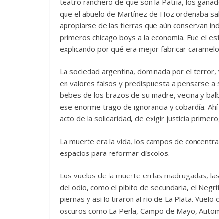
teatro ranchero de que son la Patria, los ganad
que el abuelo de Martínez de Hoz ordenaba sali
apropiarse de las tierras que aún conservan in
primeros chicago boys a la economía. Fue el es
explicando por qué era mejor fabricar caramelo
La sociedad argentina, dominada por el terror, v
en valores falsos y predispuesta a pensarse a s
bebes de los brazos de su madre, vecina y bal
ese enorme trago de ignorancia y cobardía. Ahí
acto de la solidaridad, de exigir justicia prime
La muerte era la vida, los campos de concentrac
espacios para reformar díscolos.
Los vuelos de la muerte en las madrugadas, las
del odio, como el pibito de secundaria, el Neg
piernas y así lo tiraron al río de La Plata. Vuel
oscuros como La Perla, Campo de Mayo, Automo