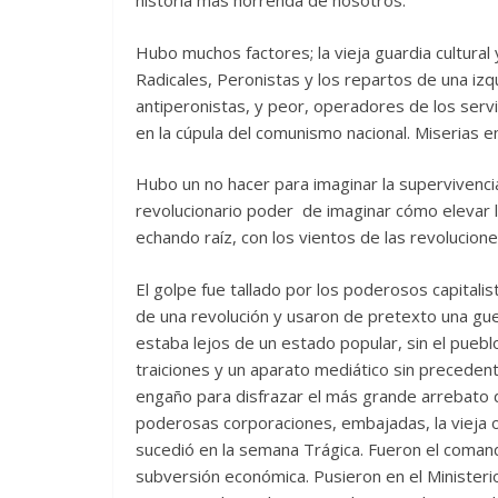
historia más horrenda de nosotros.
Hubo muchos factores; la vieja guardia cultural y
Radicales, Peronistas y los repartos de una izq
antiperonistas, y peor, operadores de los serv
en la cúpula del comunismo nacional. Miserias en 
Hubo un no hacer para imaginar la supervivenci
revolucionario poder de imaginar cómo elevar la
echando raíz, con los vientos de las revolucione
El golpe fue tallado por los poderosos capitalist
de una revolución y usaron de pretexto una guer
estaba lejos de un estado popular, sin el pueb
traiciones y un aparato mediático sin precedent
engaño para disfrazar el más grande arrebato d
poderosas corporaciones, embajadas, la vieja 
sucedió en la semana Trágica. Fueron el coma
subversión económica. Pusieron en el Ministeri