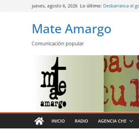
Saltar
jueves, agosto 6, 2026
Lo último:
Desbarranca el go
al
Programa complet
contenido
emitido AM 530 
Mate Amargo
La Patria rebelde 
Mate amargo pro
declaración de la 
Comunicación popular
El olor a pueblo
despertares
INICIO
RADIO
AGENCIA CHE