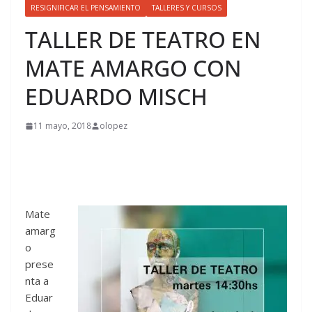
RESIGNIFICAR EL PENSAMIENTO
TALLERES Y CURSOS
TALLER DE TEATRO EN
MATE AMARGO CON
EDUARDO MISCH
11 mayo, 2018
olopez
Mate
amarg
o
prese
nta a
Eduar