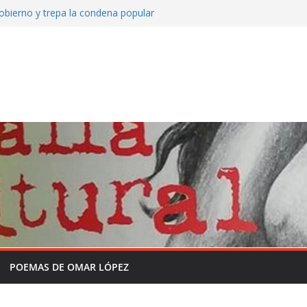
obierno y trepa la condena popular
to de Mate amargo del domingo 26 de julio
Somos Radio
y la historia sin formol
grama completo en la semana de la
 independencia de la Patria
 que viene asomando con nuevos
POEMAS DE OMAR LÓPEZ