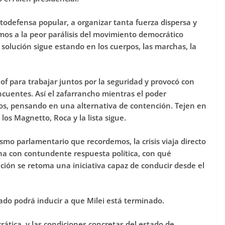
utodefensa popular, a organizar tanta fuerza dispersa y
mos a la peor parálisis del movimiento democrático
a solución sigue estando en los cuerpos, las marchas, la
llof para trabajar juntos por la seguridad y provocó con
ncuentes. Así el zafarrancho mientras el poder
cos, pensando en una alternativa de contención. Tejen en
os Magnetto, Roca y la lista sigue.
smo parlamentario que recordemos, la crisis viaja directo
iona con contundente respuesta política, con qué
ación se retoma una iniciativa capaz de conducir desde el
urado podrá inducir a que Milei está terminado.
rática, y las condiciones concretas del estado de