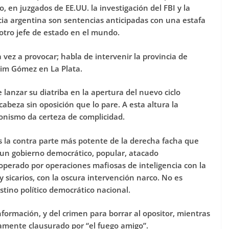
, en juzgados de EE.UU. la investigación del FBI y la
cia argentina son sentencias anticipadas con una estafa
tro jefe de estado en el mundo.
a vez a provocar; habla de intervenir la provincia de
Kim Gómez en La Plata.
 lanzar su diatriba en la apertura del nuevo ciclo
abeza sin oposición que lo pare. A esta altura la
onismo da certeza de complicidad.
es la contra parte más potente de la derecha facha que
 un gobierno democrático, popular, atacado
operado por operaciones mafiosas de inteligencia con la
y sicarios, con la oscura intervención narco. No es
tino político democrático nacional.
nformación, y del crimen para borrar al opositor, mientras
amente clausurado por “el fuego amigo”.