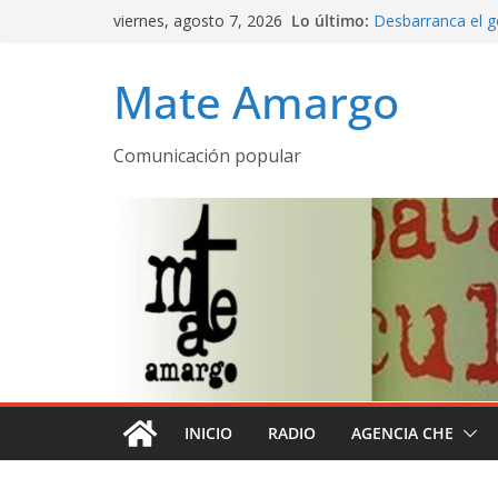
Saltar
viernes, agosto 7, 2026
Lo último:
Desbarranca el g
al
Programa comple
contenido
emitido AM 530 
Mate Amargo
La Patria rebelde 
Mate amargo pro
declaración de la
Comunicación popular
El olor a pueblo
despertares
INICIO
RADIO
AGENCIA CHE