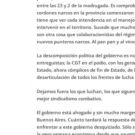
entre las 23 y 2 de la madrugada. Es comproba
cordones narcos en la provincia comenzaron
tiene que ver cada intendencia en el manejo 
intervenir en el territorio. Sucede que muc
son otra cosa que colaboracionistas del régim
nuevos punteros narcos. Al pan pan y al vino
La descomposición política del gobierno es no
entreguistas; la CGT en el podio, con los ger
Estado, ahora cómplices de fin de Estado, de l
desarticulación de todos los frentes de lucha 
Dejamos fuera los que luchan, los que siguen
mejor sindicalismo combativo.
El gobierno está ahogado y sin mucho margen 
Buenos Aires. Cuánto tardará la respuesta de
enfrentar a este gobierno desquiciado. Sólo s
la peor semana económica desde que asumió e