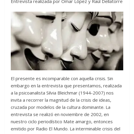
Entrevista realizada por Omar López y Raúl Dellatorre
El presente es incomparable con aquella crisis. Sin embargo en la entrevista que presentamos, realizada a la psicoanalista Silvia Bleichmar (1944-2007) nos invita a recorrer la magnitud de la crisis de ideas, cruzada por modelos de la cultura dominante. La entrevista se realizó en noviembre de 2002, en nuestro ciclo periodístico Mate amargo, entonces emitido por Radio El Mundo. La interminable crisis del modelo atraviesa al país como una tormenta nuclear y produce movimientos en las placas de la sociedad, igual que las de la tierra cuando se produce un terremoto. En la sociedad argentina se observan trastornos, cambios, y un movimiento del pensamiento que comienza a quebrar la mirada única que imprimió la cultura dominante. La psicoanalista Silvia Bleichmar, que bucea entre estos fenómenos nos brinda una lúcida interpretación del nuevo escenario social que empieza a construirse a partir de los hechos del 19 y 20 de diciembre pasado. Doctorada en la Universidad de París, docente de distintos postgrados en la UBA y Córdoba, autora del libro Dolor país, Bleichmar nos dice que es imposible construir un proyecto sin el horizonte de los sueños. Y otra vez reaparecen los sueños ante la necesidad de crear otro imaginario colectivo; con ellos darle encarnadura a los proyectos, sin desentenderse de las causas que arrebataron esos sueños a la sociedad durante décadas. Silvia Bleichmar recuerda que en los años cuarenta un médico austriaco describió el síndrome de Asperger, que se caracteriza por el vaciamiento, por la ausencia absoluta de la significación humana de la acción. Y señala que no es casualidad que este síndrome fuera descubierto durante la II Guerra Mundial cuando la humanidad llegó a la culminación más terrible de la racionalidad despojada del sentido. Una de las cosas que planteó el “Asperger” es también un modo de hacer política que se aplicó en nuestro país y se caracteriza porque se cumplen las acciones sin que se tenga en cuenta los efectos que se van a producir humanamente. Se puede tratar de evitar el default a costa de destruir un país y sus habitantes. La cuestión es el vaciamiento del sentido humano de las acciones generales económicas y políticas. Esa es la sensación que tiene la gente, que tiene gobiernos “Asperger”, gobiernos “autistizados”. Bleichmar señala con énfasis el desconocimiento mutuo entre el poder y la sociedad. Desde la gente hay absoluta abstinencia respecto a cualquier proyecto que provenga de los sectores políticos tradicionales. Y desde la cúspide se desconoce todo reclamo del pueblo. Es la primera vez que hay un descrédito impactante de la política tradicional y un accionar político tan importante del conjunto de la sociedad. Aparecen nuevas formas y modos del ejercicio de la política, hay un involucramiento mayor de la gente en las problemáticas sociales. En diciembre pasado hubo un indudable incremento de la angustia colectiva y de la sensación de parálisis. Cuando se precipitaron los acontecimientos del 19 y 20, la sociedad encontró sus propias formas de saneamiento. Rompieron el silencio y la parálisis que son gravemente enfermantes. Silvia Bleichmar regresa al autismo producido por el modelo neoliberal; es indudable que es imposible seguir sosteniendo los proyectos en el puro economicismo. Y lo resume en una frase que le dijo una paciente tiempo atrás: “yo no quiero proyectos, quiero sueños”. Nos afirma que es imposible establecer proyectos si no es en el marco de los sueños. Los proyectos no tienen alcance en sí mismos si no están constituidos en el entretejido de una perspectiva diferente. Por eso insiste en no confundir la derrota con el error. Se refiere a que una cosa es que haya habido un modo de resolución histórico que fue derrotado y otra es que con él fue abortado todo un proyecto de mayor nivel de justicia y racionalidad social. Son –dice- dos cosas diferentes que deben ser recuperadas. Cree que para la mayoría de la sociedad no hay duda que las viejas soluciones no funcionan. Observa que hay algo conmovedor: nadie apela a las viejas frases de este país frente a lo que está ocurriendo. Una cosa es que la democracia vaciada de contenido social sea insuficiente y otra cosa es que pueda ser relevada con otro sistema. Son dos cosas diferentes. Lo que se está planteando es una profundización de la democracia. Si hay una cosa que conmueve es que la gente en vez de pedir un gobierno más fuerte está constituyendo asambleas barriales. Hay un cambio de cualidad en los modos de debate a los que asistimos. Se ha pasado de la olla y los piquetes a las asambleas con lo cual se le empieza a poner palabra a las cosas. Hay algo que hay que tener en cuenta: lo que se descongela no se puede volver a congelar porque es tóxico. Ya no se puede recongelar la sociedad argentina. Bleichmar tiene en claro que ya no se pueden tender puentes de arriba hacia abajo: no se puede dialogar entre los que piensan lo mismo. Cuando hay una diversidad tan grande no se puede excluir las disidencias y acá está excluida la mayor parte del país. Porque si los partidos políticos han perdido toda representatividad, pensar que el diálogo es entre peronistas y radicales es totalmente ridículo. El problema es cómo se va a inaugurar otro tipo de diálogo en el país. Cómo se van a escuchar las palabras que están llegando. La psicoanalista Silvia Bleichmar sostiene que en esta etapa de caos la izquierda tendrá que ponerse las pilas y darse cuenta de que está frente a algo diferente. Los intelectuales también van a tener que ubicarse de otro modo. El “librito” se quemó, se agotó –dice, y se entusiasma- con la enorme productividad pensante en el país. Apela a una escena común en una asamblea barrial; un tipo que es “busca” que vende en los colectivos y está debatiendo de igual a igual con un médico respecto a cómo repensar su forma de vida. Aporta que se produjo una simetrización de las ideas que es absolutamente impactante y cree que los únicos que no se han dado cuenta son los sectores gobernantes que están demasiado preocupados en pagar la hipoteca. Parece certera porque quizás ejercita la duda, la psicoanalista Silvia Bleichmar, no apuesta a los esquemas, bucea en la realidad, sus contradicciones y busca comprender estudiando las marcas que tiene la sociedad en el cuerpo. Omar López. La piel de la gente está endurecida y parece no temer las consecuencias de ir al frente. Silvia Bleichmar. Yo le agregaría un matiz. El endurecimiento es una forma de protección frente a la sensación brutal de que la gente está despellejada. Una forma de protección frente a los golpes que son día a día y además porque no aparece ninguna propuesta sólida que permita ver algún alivio del sufrimiento. Raúl Dellatorre. La alternativa a resignarse, la capacidad de decir: todo se puede cambiar aunque no se haya quedado nada. S.B.: Cuando yo hablo de un endurecimiento de la piel lo que quiero decir es que la gente lo mira con apatía. El odio es tan intenso que sería tan brutal el estallido que produciría si se lo dejara emerger que el endurecimiento de la piel es una protección frente a todo eso. Porque uno ve a esos canallas todos con causas abiertas, todos con comprobación de corrupción, creo que el salto que no se ha dado acá es que la gente encuentre formas que no sean brutales de una solución. La gente está con una posición muy sensata, una tolerancia que no es por complicidad, sino que es una tolerancia en la búsqueda de un camino. Ahora no se los puede reemplazar, no se los puede derribar todavía, entonces hagamos caminos paralelos mientras construimos un país que en el momento en que emerja los tire por la borda. R.D. ¿Cómo es ese paso entre la tolerancia y el poder soportar este impacto y transformarlo en algo constructivo? S.B.: Creo que hay algo que en el país circula con una sensatez sensacional, y no es del lado de la corporación gobernante, es del lado nuestro. La sensatez está en saber que todavía no tenemos opciones claras, con lo cual todavía no podemos derribar nada hasta que no tengamos claro qué construir y de qué manera lo hacemos. La Argentina esta dando una prueba de sensatez fenomenal, porque tolerancia no tenemos. Tenemos un asco horrible. La tolerancia se produce porque hay un sentimiento de soporte de las diferencias. Acá no estamos tolerando, soportamos una situación porque no tenemos claro cómo la transformamos y estamos pensando a mil por hora qué hacemos con esto. Y la politización es que todos estamos pensando qué hacemos. Hay muchas propuestas, pero no tienen el poder de penetrar suficientemente en su capacidad transformadora. O.L.: Parecería que la desmovilización es física y no mental. S.B.: Esto que usted acaba de decir es extraordinario. La gente ha empezado a introducir la política en lo cotidiano. Lo que ocurre es que fue tan brutal el esfuerzo en diciembre y el esfuerzo posterior y es tan grande el agotamiento frente a la indiferencia que creo que eso es lo que produjo la desmovilización. Se jugó una carta muy fuerte en el país en diciembre y no cambió nada y hubo siete muertos. ¿Usted se acuerda de la película Despertares? En esta película se cuenta la experiencia de un neuropsiquiátrico donde los pacientes están inmovilizados porque es tal la velocidad de movimiento que ejerce este tipo de patología que el movimiento termina por anularse a sí mismo. Es como si las manos se movieran a una velocidad tan grande que quedan detenidas. Como la impresión que da el universo. Yo tengo la impresión que la sociedad argentina bulle por debajo de esa epidermis endurecida de cada uno y del conjunto.“ El dolor ha dejado de ser la marca individual de un fracaso o de una pérdida para ser algo del orden de la sociedad en su conjunto”, señala la psicoanalista Silvia Bleichmar para quien estas son dos imágenes fuertes y conmovedoras que sólo ha visto en ocasiones de grandes catástrofes históricas. Señala que “la desesperación que se manifiesta como impotencia y que hasta ahora encontraba so