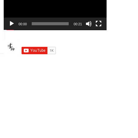
o
d
u
00:00
00:21
c
t
o
r
d
e
v
í
d
e
o