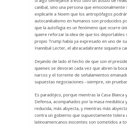
Si algo semejante a eso tuvo un atisbo de reali
caníbal, sino una persona que emocionalmente s
explicarle a Noem que los antropófagos podrán 
autocanibalismo en humanos son producidos por 
que la autofagia es un fenómeno que ocurre úni
quiere reforzar la idea de que los deportables 
propio Trump había ya expresado en uno de su
Hannibal Lecter, el abracadabrante siquiatra ca
Dejando de lado el hecho de que son el presid
quienes se devoran cada vez que abren la boca
narcos y el torrente de señalamientos emanado
supuestas negociaciones –siempre, sin pruebas–
Es paradójico, porque mientras la Casa Blanca 
Defensa, acompañados por la masa mediática y 
reducida, más abyecta, y mientras más abyecta
contra un gobierno que supuestamente tolera al
latinoamericanos inocentes son sometidos a to