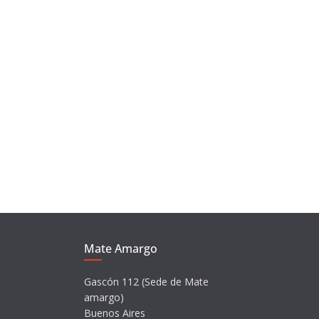
Mate Amargo
Gascón 112 (Sede de Mate
amargo)
Buenos Aires