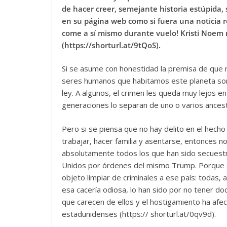
de hacer creer, semejante historia estúpida
en su página web como si fuera una noticia re
come a sí mismo durante vuelo! Kristi Noem 
(https://shorturl.at/9tQoS).
Si se asume con honestidad la premisa de que mi
seres humanos que habitamos este planeta so
ley. A algunos, el crimen les queda muy lejos 
generaciones lo separan de uno o varios ancestr
Pero si se piensa que no hay delito en el hecho 
trabajar, hacer familia y asentarse, entonces 
absolutamente todos los que han sido secuest
Unidos por órdenes del mismo Trump. Porque 
objeto limpiar de criminales a ese país: todas
esa cacería odiosa, lo han sido por no tener d
que carecen de ellos y el hostigamiento ha afec
estadunidenses (https:// shorturl.at/0qv9d).